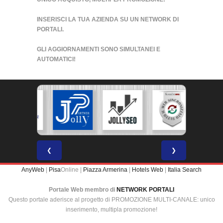
INSERISCI LA TUA AZIENDA SU UN
NETWORK DI
PORTALI
.
GLI AGGIORNAMENTI SONO SIMULTANEI E
AUTOMATICI!
❮
❯
AnyWeb
|
Pisa
Online |
Piazza Armerina
|
Hotels Web
|
Italia Search
Portale Web membro di
NETWORK PORTALI
Questo portale aderisce al progetto di PROMOZIONE MULTI-CANALE: unico
inserimento, multipla promozione!