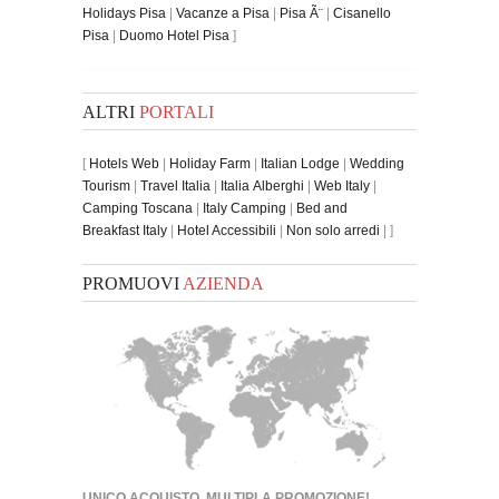
Holidays Pisa
|
Vacanze a Pisa
|
Pisa Ã¨
|
Cisanello
Pisa
|
Duomo Hotel Pisa
]
ALTRI
PORTALI
[
Hotels Web
|
Holiday Farm
|
Italian Lodge
|
Wedding
Tourism
|
Travel Italia
|
Italia Alberghi
|
Web Italy
|
Camping Toscana
|
Italy Camping
|
Bed and
Breakfast Italy
|
Hotel Accessibili
|
Non solo arredi
| ]
PROMUOVI
AZIENDA
UNICO ACQUISTO, MULTIPLA PROMOZIONE!