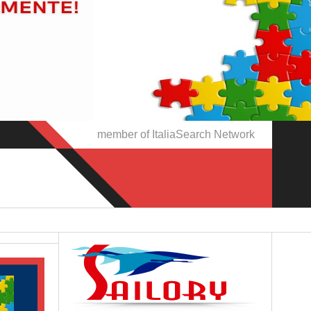
member of ItaliaSearch Network