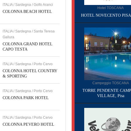
ITALIA / Sardegna / Golfo Aranci
Hotel TOSCANA
COLONNA BEACH HOTEL
HOTEL NOVECENTO PISA, 
ITALIA / Sardegna / Santa Teresa
Gallura
COLONNA GRAND HOTEL
CAPO TESTA
ITALIA / Sardegna / Porto Cervo
COLONNA HOTEL COUNTRY
& SPORTING
Campeggio TOSCANA
TORRE PENDENTE CAMP
ITALIA / Sardegna / Porto Cervo
VILLAGE, Pisa
COLONNA PARK HOTEL
ITALIA / Sardegna / Porto Cervo
COLONNA PEVERO HOTEL