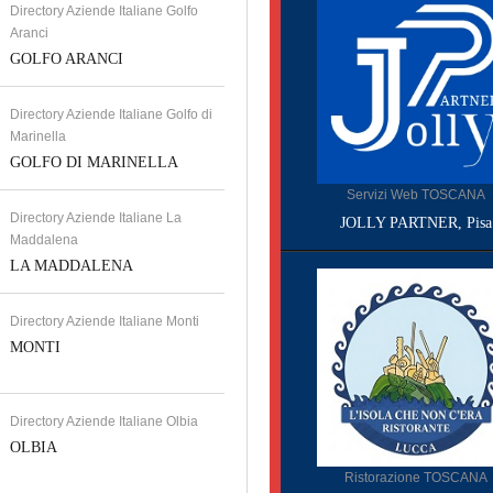
Directory Aziende Italiane Golfo
Aranci
GOLFO ARANCI
Directory Aziende Italiane Golfo di
Marinella
GOLFO DI MARINELLA
Servizi Web TOSCANA
Directory Aziende Italiane La
JOLLY PARTNER, Pisa
Maddalena
LA MADDALENA
Directory Aziende Italiane Monti
MONTI
Directory Aziende Italiane Olbia
OLBIA
Ristorazione TOSCANA