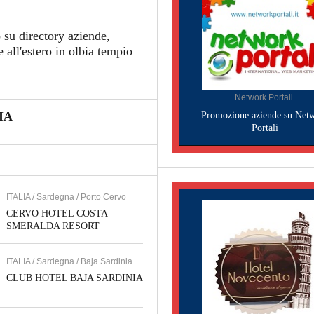
 su directory aziende,
 all'estero in olbia tempio
Network Portali
IA
Promozione aziende su Net
Portali
ITALIA / Sardegna / Porto Cervo
CERVO HOTEL COSTA
SMERALDA RESORT
ITALIA / Sardegna / Baja Sardinia
CLUB HOTEL BAJA SARDINIA