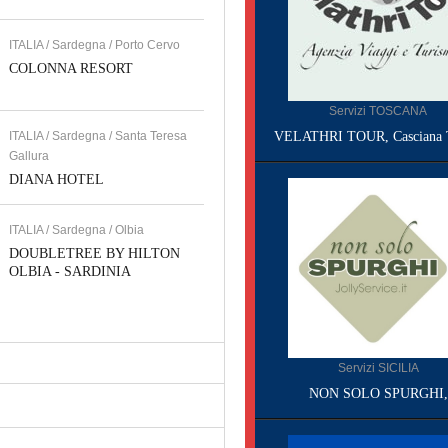
ITALIA / Sardegna / Porto Cervo
COLONNA RESORT
Servizi TOSCANA
ITALIA / Sardegna / Santa Teresa
VELATHRI TOUR, Casciana 
Gallura
DIANA HOTEL
ITALIA / Sardegna / Olbia
DOUBLETREE BY HILTON
OLBIA - SARDINIA
Servizi SICILIA
NON SOLO SPURGHI,