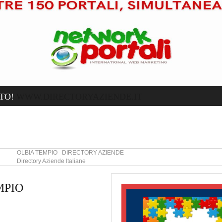
TO!
WWW.DIRECTORYAZIENDE.IT
OLBIA TEMPIO DIRECTORY AZIENDE
Directory Aziende Italiane
MPIO