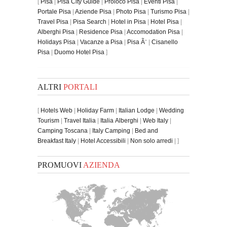
[
Pisa
|
Pisa City Guide
|
Proloco Pisa
|
Eventi Pisa
|
Portale Pisa
|
Aziende Pisa
|
Photo Pisa
|
Turismo Pisa
|
Travel Pisa
|
Pisa Search
|
Hotel in Pisa
|
Hotel Pisa
|
Alberghi Pisa
|
Residence Pisa
|
Accomodation Pisa
|
Holidays Pisa
|
Vacanze a Pisa
|
Pisa Ã¨
|
Cisanello
Pisa
|
Duomo Hotel Pisa
]
ALTRI
PORTALI
[
Hotels Web
|
Holiday Farm
|
Italian Lodge
|
Wedding
Tourism
|
Travel Italia
|
Italia Alberghi
|
Web Italy
|
Camping Toscana
|
Italy Camping
|
Bed and
Breakfast Italy
|
Hotel Accessibili
|
Non solo arredi
| ]
PROMUOVI
AZIENDA