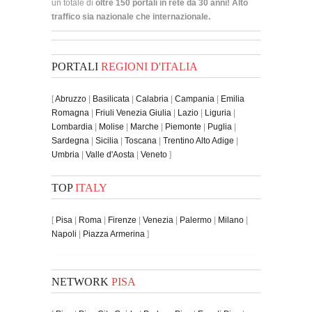
un totale di
oltre 150 portali in rete da 30 anni! Alto
traffico sia nazionale che internazionale.
PORTALI
REGIONI D'ITALIA
[
Abruzzo
|
Basilicata
|
Calabria
|
Campania
|
Emilia
Romagna
|
Friuli Venezia Giulia
|
Lazio
|
Liguria
|
Lombardia
|
Molise
|
Marche
|
Piemonte
|
Puglia
|
Sardegna
|
Sicilia
|
Toscana
|
Trentino Alto Adige
|
Umbria
|
Valle d'Aosta
|
Veneto
]
TOP
ITALY
[
Pisa
|
Roma
|
Firenze
|
Venezia
|
Palermo
|
Milano
|
Napoli
|
Piazza Armerina
]
NETWORK
PISA