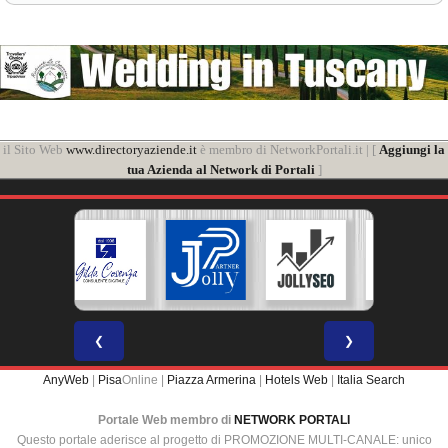
il Sito Web
www.directoryaziende.it
è membro di NetworkPortali.it | [
Aggiungi la
tua Azienda al Network di Portali
]
❮
❯
AnyWeb
|
Pisa
Online |
Piazza Armerina
|
Hotels Web
|
Italia Search
Portale Web membro di
NETWORK PORTALI
Questo portale aderisce al progetto di PROMOZIONE MULTI-CANALE: unico