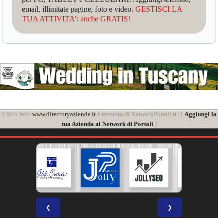
email, illimitate pagine, foto e video.
GESTISCI LA
TUA ATTIVITA': anche GRATIS!
il Sito Web
www.directoryaziende.it
è membro di NetworkPortali.it | [
Aggiungi la
tua Azienda al Network di Portali
]
❮
❯