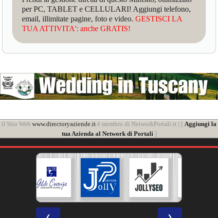
per PC, TABLET e CELLULARI! Aggiungi telefono,
email, illimitate pagine, foto e video.
GESTISCI LA
TUA ATTIVITA': anche GRATIS!
il Sito Web
www.directoryaziende.it
è membro di NetworkPortali.it | [
Aggiungi la
tua Azienda al Network di Portali
]
❮
❯