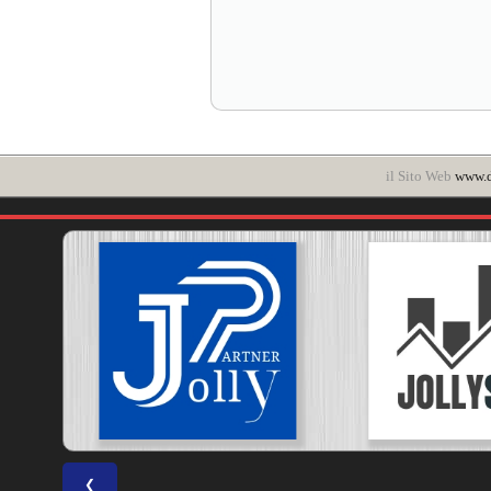
il Sito Web
www.d
❮