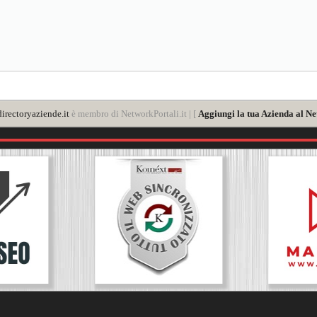
irectoryaziende.it
è membro di NetworkPortali.it | [
Aggiungi la tua Azienda al Ne