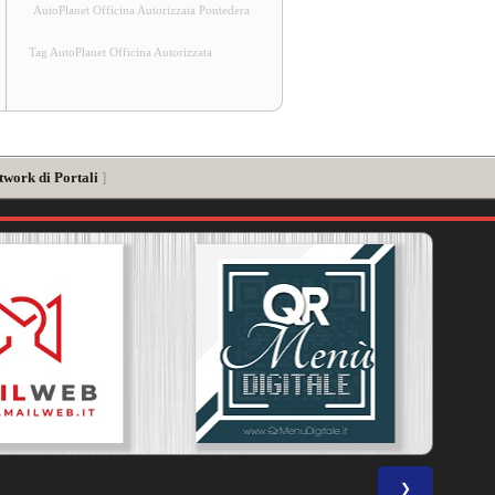
AutoPlanet Officina Autorizzata Pontedera
Tag AutoPlanet Officina Autorizzata
twork di Portali
]
❯