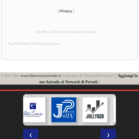
[
Privacy
]
AutoPlanet Officina Autorizzata Pontedera
Tag AutoPlanet Officina Autorizzata
il Sito Web
www.directoryaziende.it
è membro di NetworkPortali.it | [
Aggiungi la
tua Azienda al Network di Portali
]
❮
❯