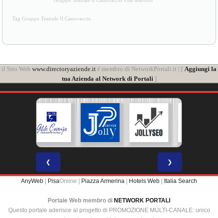
Gruppo Teatrale Il Canovaccio Pisa telefono
Tag Gruppo Teatrale Il Canovaccio
il Sito Web
www.directoryaziende.it
è membro di NetworkPortali.it | [
Aggiungi la
tua Azienda al Network di Portali
]
❮
❯
AnyWeb
|
Pisa
Online |
Piazza Armerina
|
Hotels Web
|
Italia Search
Portale Web membro di
NETWORK PORTALI
Questo portale aderisce al progetto di PROMOZIONE MULTI-CANALE: unico