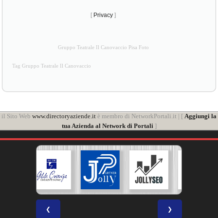
[
Privacy
]
Gruppo Teatrale Il Canovaccio Pisa Foto
Tag Gruppo Teatrale Il Canovaccio
il Sito Web
www.directoryaziende.it
è membro di NetworkPortali.it | [
Aggiungi la
tua Azienda al Network di Portali
]
❮
❯