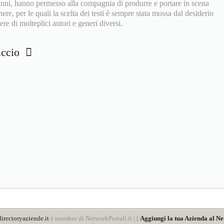
 anni, hanno permesso alla compagnia di produrre e portare in scena
ere, per le quali la scelta dei testi è sempre stata mossa dal desiderio
re di molteplici autori e generi diversi.
vaccio
irectoryaziende.it
è membro di NetworkPortali.it | [
Aggiungi la tua Azienda al Ne