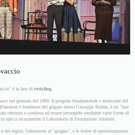
ovaccio
accio" è in fase di
restyling
.
asce nel gennaio del 1989. Il progetto fondamentale e motivante del
all'ideatore e fondatore del gruppo stesso Giuseppe Raimo, è un "fare
 stato ottenuto e continua ad essere perseguito mediante varie forme di
ui spicca sicuramente il Laboratorio di Formazione Attoriale.
e dei registi, l'attenzione al "gruppo", e le forme di sperimentazione