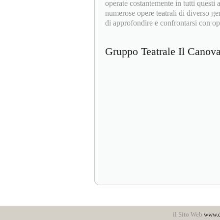
operate costantemente in tutti questi
numerose opere teatrali di diverso gen
di approfondire e confrontarsi con ope
Gruppo Teatrale Il Cano
il Sito Web
www.d