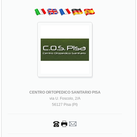
CENTRO ORTOPEDICO SANITARIO PISA
via U. Foscolo, 2/A
56127 Pisa (PI)