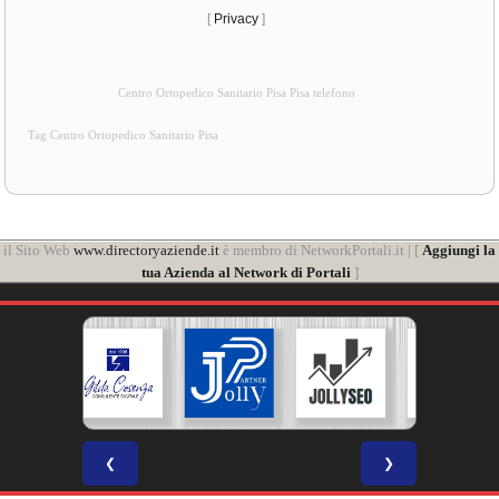
[
Privacy
]
Centro Ortopedico Sanitario Pisa Pisa telefono
Tag Centro Ortopedico Sanitario Pisa
il Sito Web
www.directoryaziende.it
è membro di NetworkPortali.it | [
Aggiungi la
tua Azienda al Network di Portali
]
❮
❯