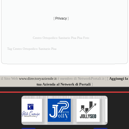
[
Privacy
]
Centro Ortopedico Sanitario Pisa Pisa Foto
Tag Centro Ortopedico Sanitario Pisa
il Sito Web
www.directoryaziende.it
è membro di NetworkPortali.it | [
Aggiungi la
tua Azienda al Network di Portali
]