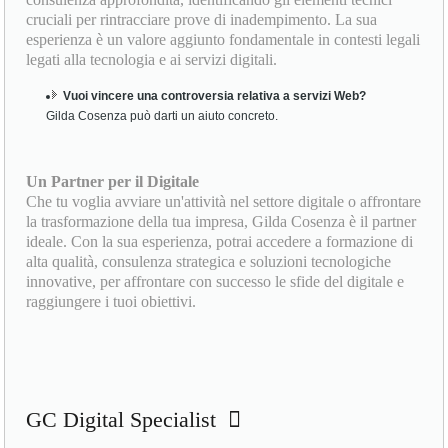
Consulenza Tecnica Giudiziaria
Nelle controversie relative a forniture di servizi Web, spesso
gli avvocati non dispongono delle competenze tecniche
necessarie per impostare correttamente un'azione legale. Gilda,
con la sua esperienza dal 1996, è in grado di fornire
consulenza approfondita, identificando gli elementi tecnici
cruciali per rintracciare prove di inadempimento. La sua
esperienza è un valore aggiunto fondamentale in contesti legali
legati alla tecnologia e ai servizi digitali.
Vuoi vincere una controversia relativa a servizi Web?
Gilda Cosenza può darti un aiuto concreto.
Un Partner per il Digitale
Che tu voglia avviare un'attività nel settore digitale o affrontare
la trasformazione della tua impresa, Gilda Cosenza è il partner
ideale. Con la sua esperienza, potrai accedere a formazione di
alta qualità, consulenza strategica e soluzioni tecnologiche
innovative, per affrontare con successo le sfide del digitale e
raggiungere i tuoi obiettivi.