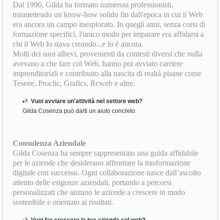
fondamentali per formare professionisti del settore e per
supportare le aziende nella gestione della trasformazione
digitale.
Formazione Professionale
Dal 1996, Gilda ha formato numerosi professionisti,
trasmettendo un know-how solido fin dall'epoca in cui il Web
era ancora un campo inesplorato. In quegli anni, senza corsi di
formazione specifici, l'unico modo per imparare era affidarsi a
chi il Web lo stava creando...e lo è ancora.
Molti dei suoi allievi, provenienti da contesti diversi che nulla
avevano a che fare col Web, hanno poi avviato carriere
imprenditoriali e contribuito alla nascita di realtà pisane come
Tesene, Proclic, Grafics, Rcweb e altre.
Vuoi avviare un'attività nel settore web?
Gilda Cosenza può darti un aiuto concreto.
Consulenza Aziendale
Gilda Cosenza ha sempre rappresentato una guida affidabile
per le aziende che desiderano affrontare la trasformazione