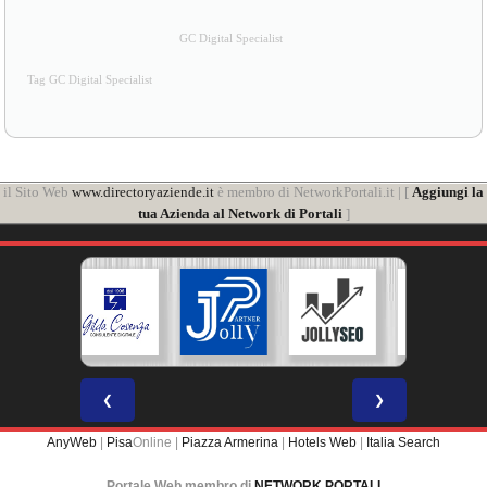
Consulente COSENZA GILDA - Partita IVA 02071260505
[
Privacy
]
GC Digital Specialist
Tag GC Digital Specialist
il Sito Web
www.directoryaziende.it
è membro di NetworkPortali.it | [
Aggiungi la
tua Azienda al Network di Portali
]