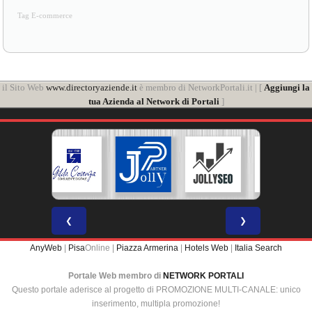
Tag E-commerce
il Sito Web
www.directoryaziende.it
è membro di NetworkPortali.it | [
Aggiungi la
tua Azienda al Network di Portali
]
❮
❯
AnyWeb
|
Pisa
Online |
Piazza Armerina
|
Hotels Web
|
Italia Search
Portale Web membro di
NETWORK PORTALI
Questo portale aderisce al progetto di PROMOZIONE MULTI-CANALE: unico
inserimento, multipla promozione!