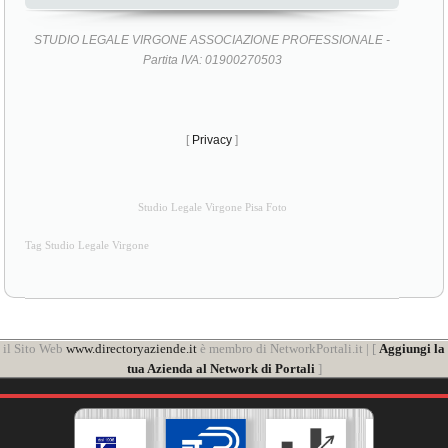
STUDIO LEGALE VIRGONE ASSOCIAZIONE PROFESSIONALE -
Partita IVA: 01900270503
[
Privacy
]
Studio Legale Virgone Pisa Foto
Tag Studio Legale Virgone
il Sito Web
www.directoryaziende.it
è membro di NetworkPortali.it | [
Aggiungi la
tua Azienda al Network di Portali
]