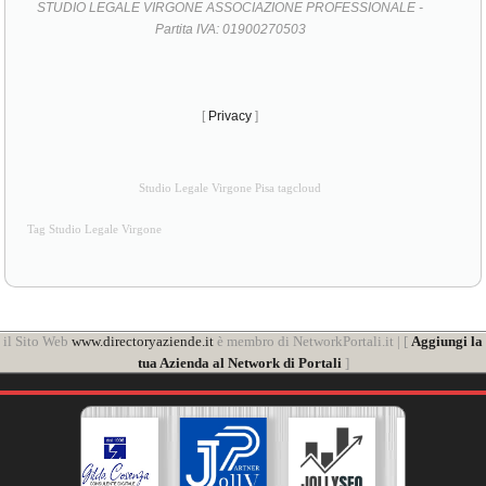
STUDIO LEGALE VIRGONE ASSOCIAZIONE PROFESSIONALE -
Partita IVA: 01900270503
[
Privacy
]
Studio Legale Virgone Pisa tagcloud
Tag Studio Legale Virgone
il Sito Web
www.directoryaziende.it
è membro di NetworkPortali.it | [
Aggiungi la
tua Azienda al Network di Portali
]