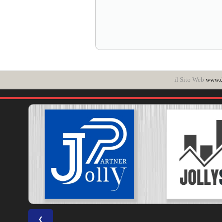
il Sito Web
www.d
❮