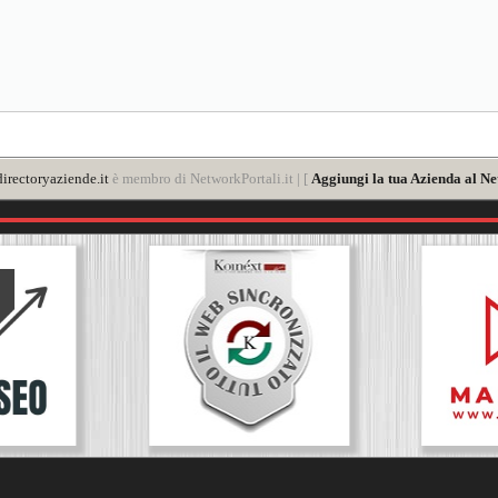
irectoryaziende.it
è membro di NetworkPortali.it | [
Aggiungi la tua Azienda al Ne