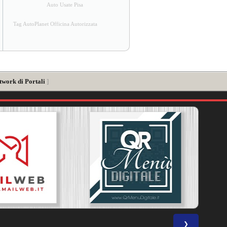
Auto Usate Pisa
Tag AutoPlanet Officina Autorizzata
twork di Portali
]
❯