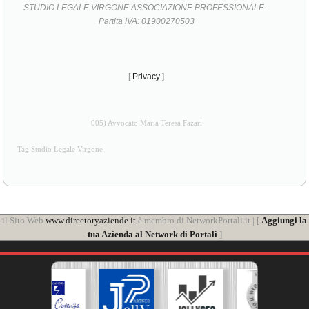
STUDIO LEGALE VIRGONE ASSOCIAZIONE PROFESSIONALE -
Partita IVA: 01900270503
[
Privacy
]
005) Avvocato Maria Teresa Fazari
Tag Studio Legale Virgone
il Sito Web
www.directoryaziende.it
è membro di NetworkPortali.it | [
Aggiungi la
tua Azienda al Network di Portali
]