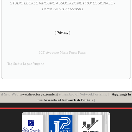
STUDIO LEGALE VIRGONE ASSOCIAZIONE PROFESSIONALE -
Partita IVA: 01900270503
[
Privacy
]
005) Avvocato Maria Teresa Fazari
Tag Studio Legale Virgone
il Sito Web
www.directoryaziende.it
è membro di NetworkPortali.it | [
Aggiungi la
tua Azienda al Network di Portali
]