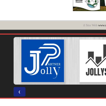
il Sito Web
www.d
❮