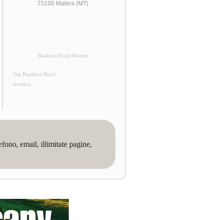
75100 Matera (MT)
Basiliani Hotel Matera
Tag Basiliani Hotel
ricettiva
no, email, illimitate pagine,