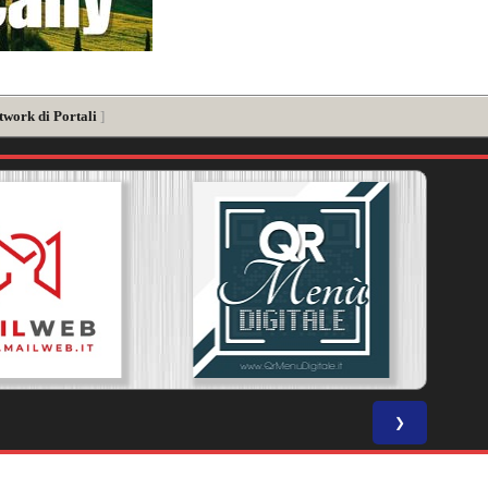
twork di Portali
]
❯