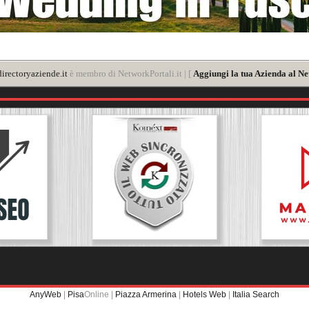
irectoryaziende.it
è membro di NetworkPortali.it | [
Aggiungi la tua Azienda al Ne
AnyWeb
|
Pisa
Online |
Piazza Armerina
|
Hotels Web
|
Italia Search