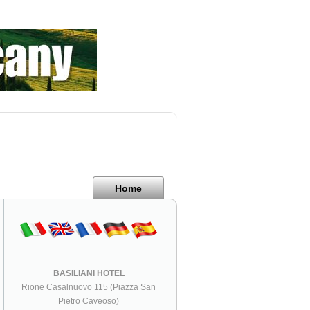
Home
BASILIANI HOTEL
Rione Casalnuovo 115 (Piazza San
Pietro Caveoso)