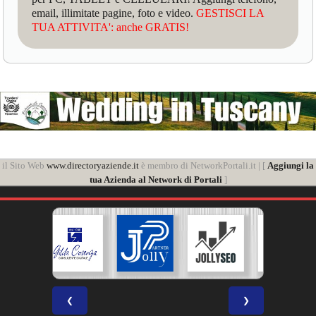
email, illimitate pagine, foto e video.
GESTISCI LA
TUA ATTIVITA': anche GRATIS!
il Sito Web
www.directoryaziende.it
è membro di NetworkPortali.it | [
Aggiungi la
tua Azienda al Network di Portali
]
❮
❯