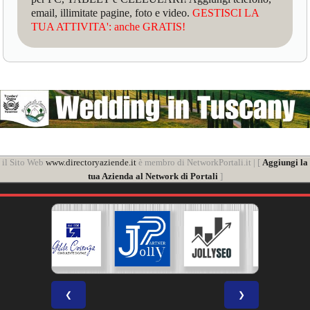
email, illimitate pagine, foto e video.
GESTISCI LA
TUA ATTIVITA': anche GRATIS!
il Sito Web
www.directoryaziende.it
è membro di NetworkPortali.it | [
Aggiungi la
tua Azienda al Network di Portali
]
❮
❯