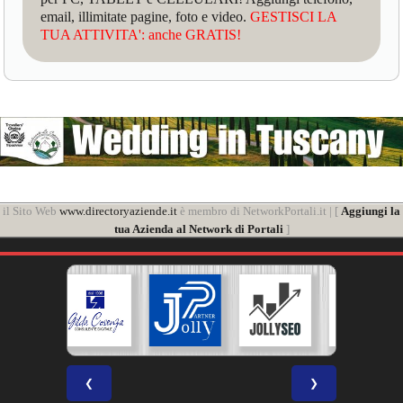
email, illimitate pagine, foto e video.
GESTISCI LA
TUA ATTIVITA': anche GRATIS!
il Sito Web
www.directoryaziende.it
è membro di NetworkPortali.it | [
Aggiungi la
tua Azienda al Network di Portali
]
❮
❯