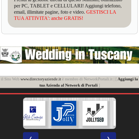
per PC, TABLET e CELLULARI! Aggiungi telefono,
email, illimitate pagine, foto e video.
GESTISCI LA
TUA ATTIVITA': anche GRATIS!
il Sito Web
www.directoryaziende.it
è membro di NetworkPortali.it | [
Aggiungi la
tua Azienda al Network di Portali
]
❮
❯