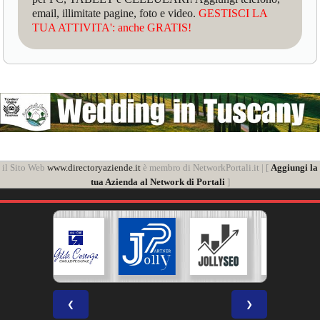
email, illimitate pagine, foto e video.
GESTISCI LA
TUA ATTIVITA': anche GRATIS!
il Sito Web
www.directoryaziende.it
è membro di NetworkPortali.it | [
Aggiungi la
tua Azienda al Network di Portali
]
❮
❯