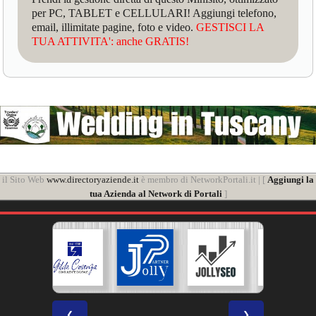
per PC, TABLET e CELLULARI! Aggiungi telefono,
email, illimitate pagine, foto e video.
GESTISCI LA
TUA ATTIVITA': anche GRATIS!
il Sito Web
www.directoryaziende.it
è membro di NetworkPortali.it | [
Aggiungi la
tua Azienda al Network di Portali
]
❮
❯