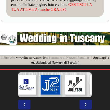
email, illimitate pagine, foto e video.
GESTISCI LA
TUA ATTIVITA': anche GRATIS!
il Sito Web
www.directoryaziende.it
è membro di NetworkPortali.it | [
Aggiungi la
tua Azienda al Network di Portali
]
❮
❯