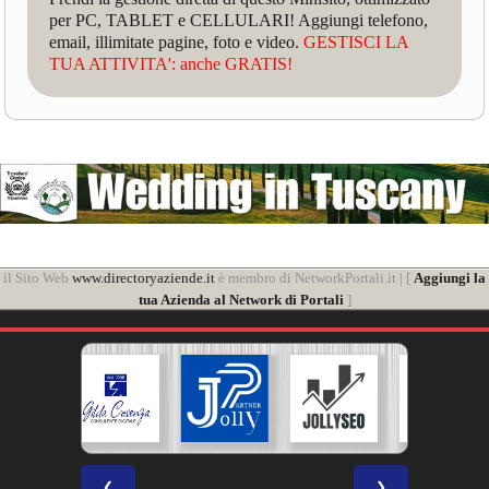
per PC, TABLET e CELLULARI! Aggiungi telefono,
email, illimitate pagine, foto e video.
GESTISCI LA
TUA ATTIVITA': anche GRATIS!
il Sito Web
www.directoryaziende.it
è membro di NetworkPortali.it | [
Aggiungi la
tua Azienda al Network di Portali
]
❮
❯