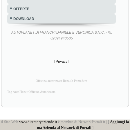
OFFERTE
DOWNLOAD
AUTOPLANET DI FRANCHI DANIELE E VERONICA S.N.C. - P.I.
02094940505
[
Privacy
]
Officina autorizzata Renault Pontedera
Tag AutoPlanet Officina Autorizzata
il Sito Web
www.directoryaziende.it
è membro di NetworkPortali.it | [
Aggiungi la
tua Azienda al Network di Portali
]