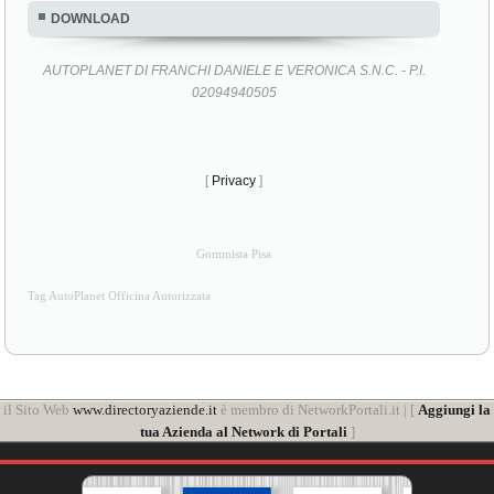
DOWNLOAD
AUTOPLANET DI FRANCHI DANIELE E VERONICA S.N.C. - P.I.
02094940505
[
Privacy
]
Gommista Pisa
Tag AutoPlanet Officina Autorizzata
il Sito Web
www.directoryaziende.it
è membro di NetworkPortali.it | [
Aggiungi la
tua Azienda al Network di Portali
]