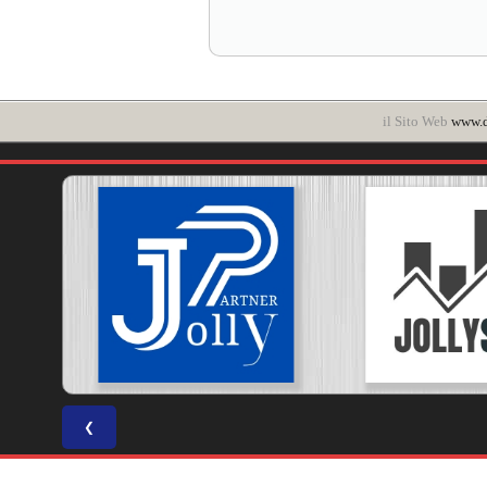
il Sito Web
www.d
❮