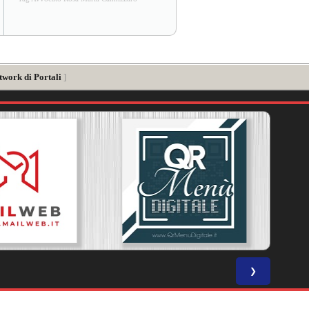
twork di Portali
]
❯