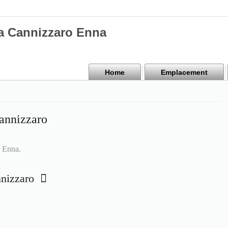
a Cannizzaro Enna
Home
Emplacement
annizzaro
a Enna.
nnizzaro