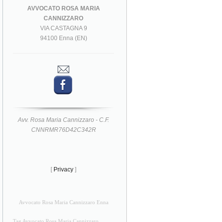
AVVOCATO ROSA MARIA
CANNIZZARO
VIA CASTAGNA 9
94100 Enna (EN)
Avv. Rosa Maria Cannizzaro - C.F.
CNNRMR76D42C342R
[
Privacy
]
Avvocato Rosa Maria Cannizzaro Enna
Tag Avvocato Rosa Maria Cannizzaro