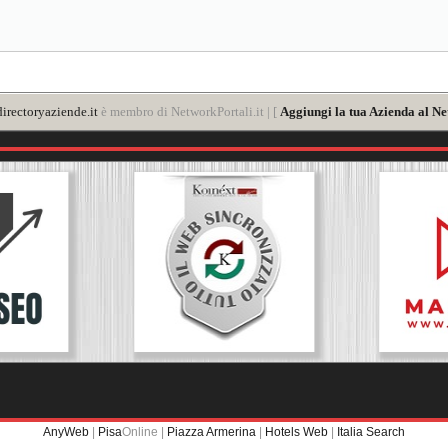
irectoryaziende.it
è membro di NetworkPortali.it | [
Aggiungi la tua Azienda al Ne
AnyWeb
|
Pisa
Online |
Piazza Armerina
|
Hotels Web
|
Italia Search