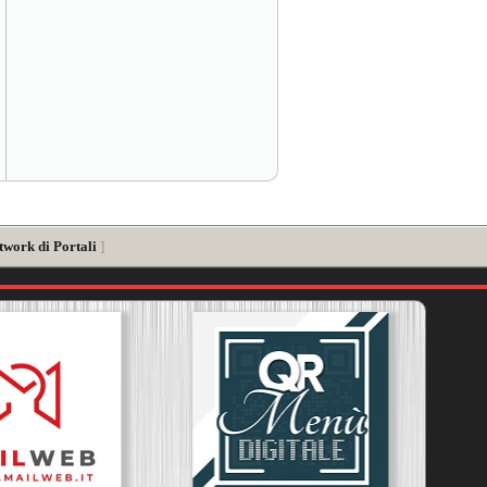
twork di Portali
]