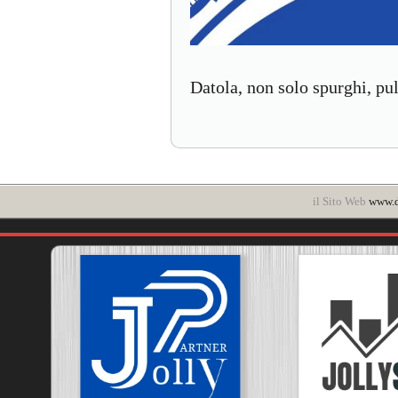
Datola, non solo spurghi, pul
il Sito Web
www.d