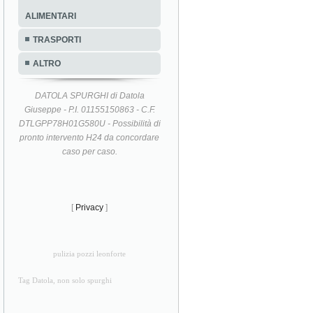
ALIMENTARI
TRASPORTI
ALTRO
DATOLA SPURGHI di Datola
Giuseppe - P.I. 01155150863 - C.F.
DTLGPP78H01G580U - Possibilità di
pronto intervento H24 da concordare
caso per caso.
[
Privacy
]
pulizia pozzi leonforte
Tag Datola, non solo spurghi