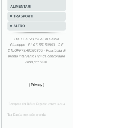
ALIMENTARI
TRASPORTI
ALTRO
DATOLA SPURGHI di Datola
Giuseppe - P.I. 01155150863 - C.F.
DTLGPP78H01G580U - Possibilità di
pronto intervento H24 da concordare
caso per caso.
[
Privacy
]
Recupero dei Rifiuti Organici centro sicilia
Tag Datola, non solo spurghi