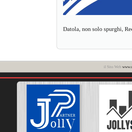
Datola, non solo spurghi, Rec
il Sito Web
www.d