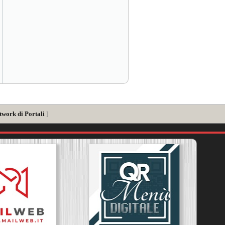
twork di Portali
]