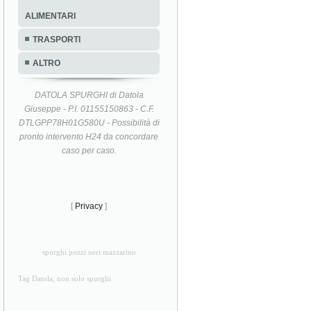
ALIMENTARI
TRASPORTI
ALTRO
DATOLA SPURGHI di Datola
Giuseppe - P.I. 01155150863 - C.F.
DTLGPP78H01G580U - Possibilità di
pronto intervento H24 da concordare
caso per caso.
[
Privacy
]
spurghi pozzi neri mazzarino
Tag Datola, non solo spurghi