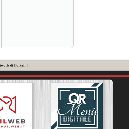
twork di Portali
]