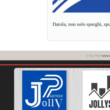
Datola, non solo spurghi, sp
il Sito Web
www.d