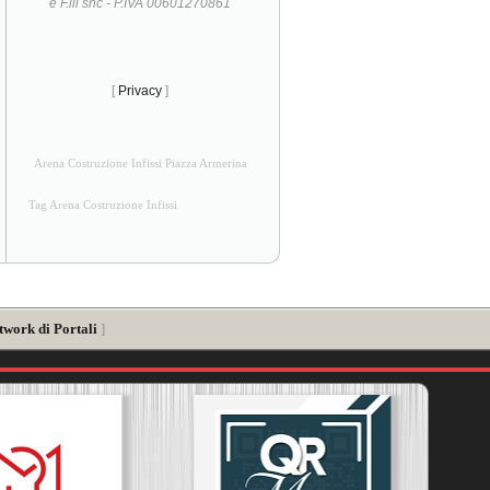
e F.lli snc - P.IVA 00601270861
[
Privacy
]
Arena Costruzione Infissi Piazza Armerina
Tag Arena Costruzione Infissi
twork di Portali
]