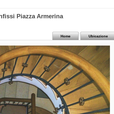
nfissi Piazza Armerina
Home
Ubicazione