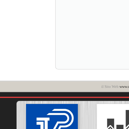
il Sito Web
www.d