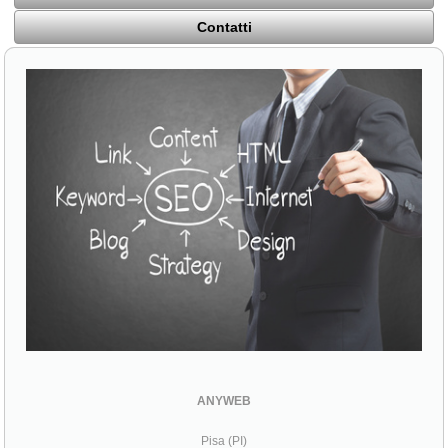
Contatti
ANYWEB
Pisa (PI)