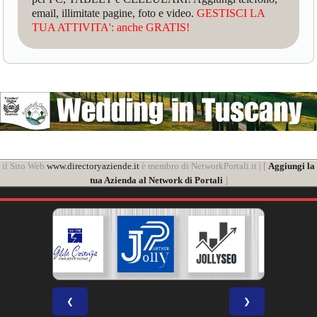
email, illimitate pagine, foto e video.
GESTISCI LA
TUA ATTIVITA': anche GRATIS!
il Sito Web
www.directoryaziende.it
è membro di NetworkPortali.it | [
Aggiungi la
tua Azienda al Network di Portali
]
❮
❯