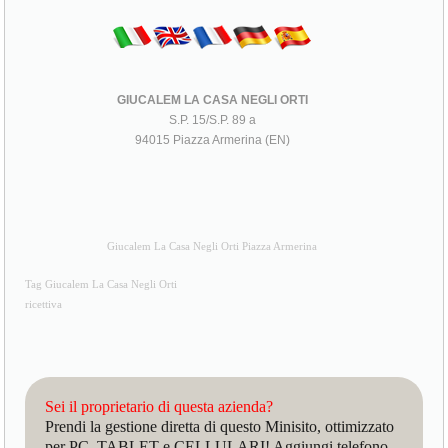
GIUCALEM LA CASA NEGLI ORTI
S.P. 15/S.P. 89 a
94015 Piazza Armerina (EN)
Giucalem La Casa Negli Orti Piazza Armerina
Tag Giucalem La Casa Negli Orti
ricettiva
Sei il proprietario di questa azienda?
Prendi la gestione diretta di questo Minisito, ottimizzato
per PC, TABLET e CELLULARI! Aggiungi telefono,