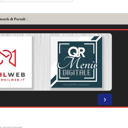
twork di Portali
]
❯
la promozione!