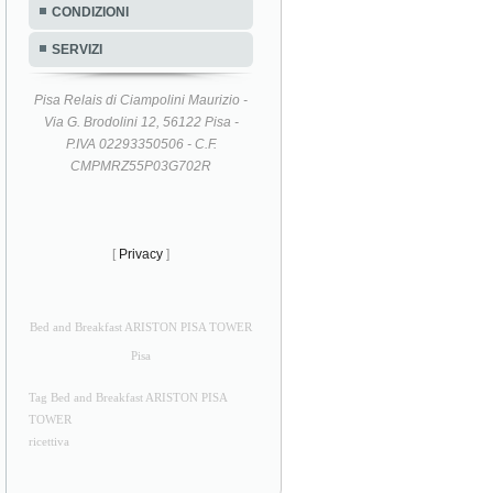
CONDIZIONI
SERVIZI
Pisa Relais di Ciampolini Maurizio -
Via G. Brodolini 12, 56122 Pisa -
P.IVA 02293350506 - C.F.
CMPMRZ55P03G702R
[
Privacy
]
Bed and Breakfast ARISTON PISA TOWER
Pisa
Tag Bed and Breakfast ARISTON PISA
TOWER
ricettiva