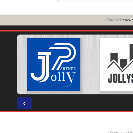
il Sito Web
www.d
❮
Questo portal