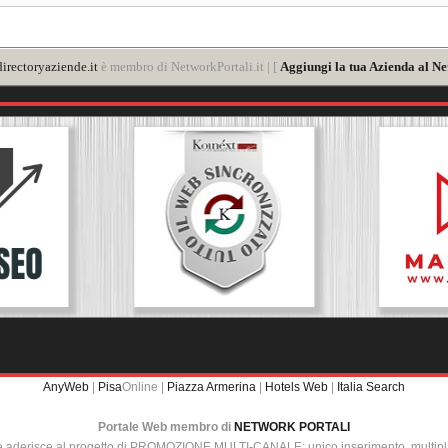
irectoryaziende.it
è membro di NetworkPortali.it | [
Aggiungi la tua Azienda al Ne
AnyWeb
|
Pisa
Online |
Piazza Armerina
|
Hotels Web
|
Italia Search
Portale Web membro di
NETWORK PORTALI
e aderisce al progetto di PROMOZIONE MULTI-CANALE: unico inserimento, multip