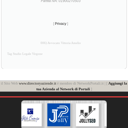
Partita IVA: 01900270503
[
Privacy
]
006) Avvocato Vittoria Amelio
Tag Studio Legale Virgone
il Sito Web
www.directoryaziende.it
è membro di NetworkPortali.it | [
Aggiungi la
tua Azienda al Network di Portali
]