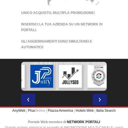
UNICO ACQUISTO, MULTIPLA PROMOZIONE!
INSERISCI LA TUA AZIENDA SU UN
NETWORK DI
PORTALI
.
GLI AGGIORNAMENTI SONO SIMULTANEI E
AUTOMATICI!
❮
❯
AnyWeb
|
Pisa
Online |
Piazza Armerina
|
Hotels Web
|
Italia Search
Portale Web membro di
NETWORK PORTALI
Questo portale aderisce al progetto di PROMOZIONE MULTI-CANALE: unico