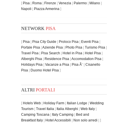
[
Pisa
|
Roma
|
Firenze
|
Venezia
|
Palermo
|
Milano
|
Napoli
|
Piazza Armerina
]
NETWORK
PISA
[
Pisa
|
Pisa City Guide
|
Proloco Pisa
|
Eventi Pisa
|
Portale Pisa
|
Aziende Pisa
|
Photo Pisa
|
Turismo Pisa
|
Travel Pisa
|
Pisa Search
|
Hotel in Pisa
|
Hotel Pisa
|
Alberghi Pisa
|
Residence Pisa
|
Accomodation Pisa
|
Holidays Pisa
|
Vacanze a Pisa
|
Pisa Ã¨
|
Cisanello
Pisa
|
Duomo Hotel Pisa
]
ALTRI
PORTALI
[
Hotels Web
|
Holiday Farm
|
Italian Lodge
|
Wedding
Tourism
|
Travel Italia
|
Italia Alberghi
|
Web Italy
|
Camping Toscana
|
Italy Camping
|
Bed and
Breakfast Italy
|
Hotel Accessibili
|
Non solo arredi
| ]