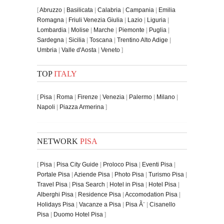
[
Abruzzo
|
Basilicata
|
Calabria
|
Campania
|
Emilia
Romagna
|
Friuli Venezia Giulia
|
Lazio
|
Liguria
|
Lombardia
|
Molise
|
Marche
|
Piemonte
|
Puglia
|
Sardegna
|
Sicilia
|
Toscana
|
Trentino Alto Adige
|
Umbria
|
Valle d'Aosta
|
Veneto
]
TOP
ITALY
[
Pisa
|
Roma
|
Firenze
|
Venezia
|
Palermo
|
Milano
|
Napoli
|
Piazza Armerina
]
NETWORK
PISA
[
Pisa
|
Pisa City Guide
|
Proloco Pisa
|
Eventi Pisa
|
Portale Pisa
|
Aziende Pisa
|
Photo Pisa
|
Turismo Pisa
|
Travel Pisa
|
Pisa Search
|
Hotel in Pisa
|
Hotel Pisa
|
Alberghi Pisa
|
Residence Pisa
|
Accomodation Pisa
|
Holidays Pisa
|
Vacanze a Pisa
|
Pisa Ã¨
|
Cisanello
Pisa
|
Duomo Hotel Pisa
]