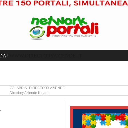
DA!
WWW.DIRECTORYAZIENDE.IT
CALABRIA DIRECTORY AZIENDE
Directory Aziende Italiane
A