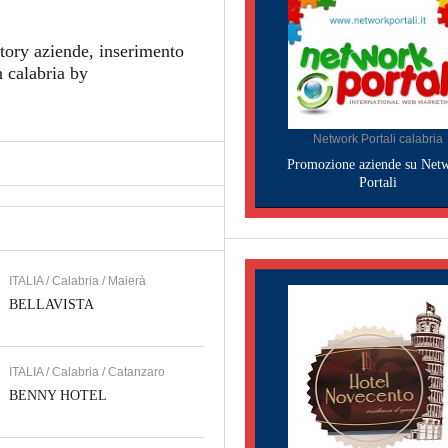
tory aziende, inserimento
n calabria by
Network Portali calabria
Promozione aziende su Net
Portali
ITALIA / Calabria / Maierà
BELLAVISTA
ITALIA / Calabria / Catanzaro
BENNY HOTEL