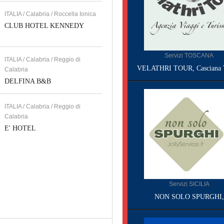
ITALIA / Calabria / Roccella Ionica
CLUB HOTEL KENNEDY
Servizi TOSCANA
ITALIA / Calabria / Reggio di
VELATHRI TOUR, Casciana 
Calabria
DELFINA B&B
ITALIA / Calabria / Reggio di
Calabria
E' HOTEL
Servizi SICILIA
NON SOLO SPURGHI,