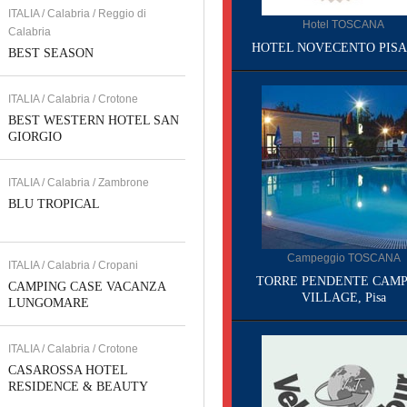
ITALIA / Calabria / Reggio di
Hotel TOSCANA
Calabria
HOTEL NOVECENTO PISA, 
BEST SEASON
ITALIA / Calabria / Crotone
BEST WESTERN HOTEL SAN
GIORGIO
ITALIA / Calabria / Zambrone
BLU TROPICAL
Campeggio TOSCANA
ITALIA / Calabria / Cropani
TORRE PENDENTE CAMP
CAMPING CASE VACANZA
VILLAGE, Pisa
LUNGOMARE
ITALIA / Calabria / Crotone
CASAROSSA HOTEL
RESIDENCE & BEAUTY