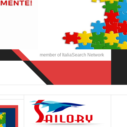
member of ItaliaSearch Network