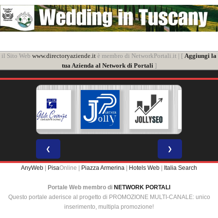
il Sito Web
www.directoryaziende.it
è membro di NetworkPortali.it | [
Aggiungi la
tua Azienda al Network di Portali
]
❮
❯
AnyWeb
|
Pisa
Online |
Piazza Armerina
|
Hotels Web
|
Italia Search
Portale Web membro di
NETWORK PORTALI
Questo portale aderisce al progetto di PROMOZIONE MULTI-CANALE: unico
inserimento, multipla promozione!