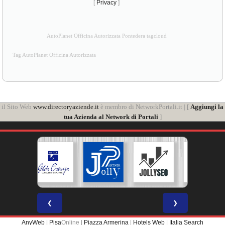
[
Privacy
]
AutoPlanet Officina Autorizzata Pontedera tagcloud
Tag AutoPlanet Officina Autorizzata
il Sito Web
www.directoryaziende.it
è membro di NetworkPortali.it | [
Aggiungi la
tua Azienda al Network di Portali
]
❮
❯
AnyWeb
|
Pisa
Online |
Piazza Armerina
|
Hotels Web
|
Italia Search