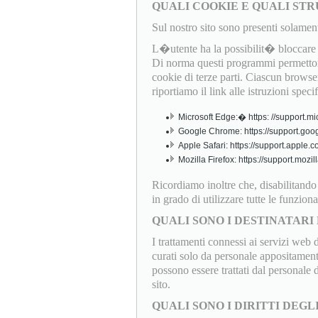
QUALI COOKIE E QUALI STR
Sul nostro sito sono presenti solamen
L�utente ha la possibilit� bloccare o
Di norma questi programmi permettono
cookie di terze parti. Ciascun browser
riportiamo il link alle istruzioni speci
Microsoft Edge:� https: //support.mi
Google Chrome: https://support.goo
Apple Safari: https://support.apple
Mozilla Firefox: https://support.mo
Ricordiamo inoltre che, disabilitand
in grado di utilizzare tutte le funziona
QUALI SONO I DESTINATARI 
I trattamenti connessi ai servizi web 
curati solo da personale appositamente
possono essere trattati dal personale
sito.
QUALI SONO I DIRITTI DEGL