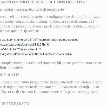
UMENTI SONO PRESENTI SUL NOSTRO SITO?
te cookie necessari tecnici o di sessione.�
 cancellare i cookie tramite la configurazione del proprio browser.
 anche, con apposita opzione, di bloccare specificatamente i
, presenta procedure diverse per la gestione dei cookie, di seguito
fiche di quelli pi� diffusi:
crosoft.com/it-it/help/4027947/microsoft-edge-delete-cookies
gle.com/accounts/answer/61416?hl=it
.com/kb/HT1677?viewlocale=it_IT
zilla.org/it/kb/Attivare%20e%20disattivare%20i%20cookie
o completamente i cookie nel browser, l�utente potrebbe non essere
lit� interattive.
DEI DATI?
di questo sito hanno luogo presso la predetta sede del Titolare e sono
 designato incaricato del trattamento. In caso di necessit�, i dati
 della societ� che cura la manutenzione della parte tecnologica del
I INTERESSATI?