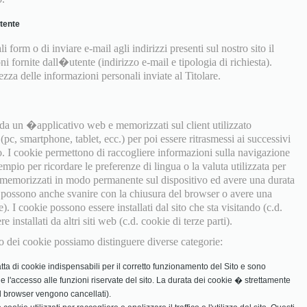
utente
i form o di inviare e-mail agli indirizzi presenti sul nostro sito il
ni fornite dall�utente (indirizzo e-mail e tipologia di richiesta).
za delle informazioni personali inviate al Titolare.
e da un �applicativo web e memorizzati sul client utilizzato
pc, smartphone, tablet, ecc.) per poi essere ritrasmessi ai successivi
o. I cookie permettono di raccogliere informazioni sulla navigazione
empio per ricordare le preferenze di lingua o la valuta utilizzata per
 memorizzati in modo permanente sul dispositivo ed avere una durata
ma possono anche svanire con la chiusura del browser o avere una
e). I cookie possono essere installati dal sito che sta visitando (c.d.
installati da altri siti web (c.d. cookie di terze parti).
izzo dei cookie possiamo distinguere diverse categorie:
tta di cookie indispensabili per il corretto funzionamento del Sito e sono
in e l'accesso alle funzioni riservate del sito. La durata dei cookie � strettamente
 il browser vengono cancellati).