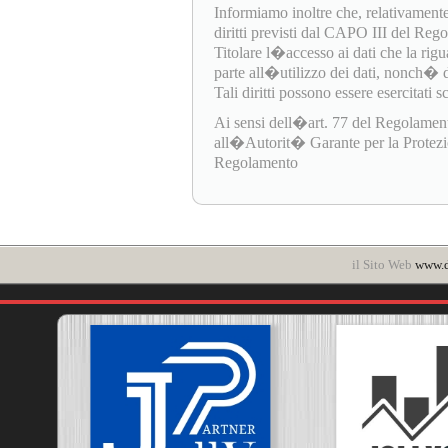
Informiamo inoltre che, relativamente
diritti previsti dal CAPO III del Re
Titolare l�accesso ai dati che la rigua
parte all�utilizzo dei dati, nonch� di e
Tali diritti possono essere esercitati 
Ai sensi dell�art. 77 del Regolamen
all�Autorit� Garante per la Protezione
Regolamento
il Sito Web
www.d