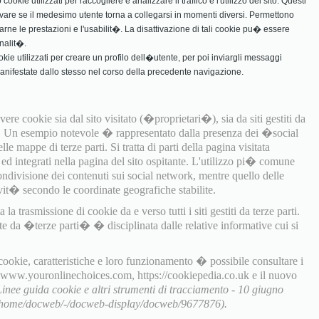
ookie utilizzati per raccogliere e analizzare il traffico e l'utilizzo del sito. Questi
vare se il medesimo utente torna a collegarsi in momenti diversi. Permettono
rarne le prestazioni e l'usabilit�. La disattivazione di tali cookie pu� essere
nalit�.
ookie utilizzati per creare un profilo dell�utente, per poi inviargli messaggi
manifestate dallo stesso nel corso della precedente navigazione.
ere cookie sia dal sito visitato (�proprietari�), sia da siti gestiti da
). Un esempio notevole � rappresentato dalla presenza dei �social
e mappe di terze parti. Si tratta di parti della pagina visitata
i ed integrati nella pagina del sito ospitante. L'utilizzo pi� comune
ondivisione dei contenuti sui social network, mentre quello delle
it� secondo le coordinate geografiche stabilite.
a trasmissione di cookie da e verso tutti i siti gestiti da terze parti.
te da �terze parti� � disciplinata dalle relative informative cui si
 cookie, caratteristiche e loro funzionamento � possibile consultare i
, www.youronlinechoices.com, https://cookiepedia.co.uk e il nuovo
Linee guida cookie e altri strumenti di tracciamento - 10 giugno
t/home/docweb/-/docweb-display/docweb/9677876).