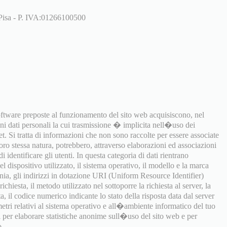
 Pisa - P. IVA:01266100500
software preposte al funzionamento del sito web acquisiscono, nel
uni dati personali la cui trasmissione � implicita nell�uso dei
t. Si tratta di informazioni che non sono raccolte per essere associate
 loro stessa natura, potrebbero, attraverso elaborazioni ed associazioni
i identificare gli utenti. In questa categoria di dati rientrano
 dispositivo utilizzato, il sistema operativo, il modello e la marca
onia, gli indirizzi in dotazione URI (Uniform Resource Identifier)
richiesta, il metodo utilizzato nel sottoporre la richiesta al server, la
a, il codice numerico indicante lo stato della risposta data dal server
ametri relativi al sistema operativo e all�ambiente informatico del tuo
ti per elaborare statistiche anonime sull�uso del sito web e per
o.