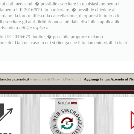
 ai dati medesimi, � possibile esercitare in qualsiasi momento i
golamento UE 2016/679. In particolare, � possibile chiedere al
rdano, la loro rettifica o la cancellazione, di opporsi in tutto o in
sercitare gli altri diritti riconosciuti dalla disciplina applicabile.
scrivendo a
info@cospisa.it
to UE 2016/679, inoltre, � possibile proporre reclamo
 dei Dati nel caso in cui si ritenga che il trattamento violi il citato
irectoryaziende.it
è membro di NetworkPortali.it | [
Aggiungi la tua Azienda al Ne