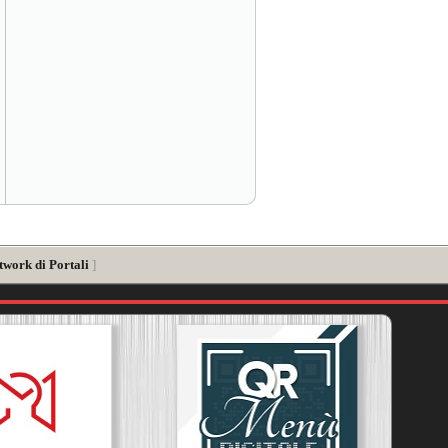
twork di Portali
]