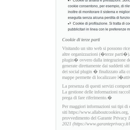
Cookie di analisi e prestazioni. Sono c
cookie consentono, per esempio, di rile
inoltre di monitorare il sistema e miglio
eseguita senza alcuna perdita di funzio
Cookie di profilazione. Si tratta di c
pubblicitari in linea con le preferenze 
Cookie di terze parti
Visitando un sito web si possono ricev
altre organizzazioni (�terze parti�
plugin� ovvero dalla integrazione dell
generate direttamente dai suddetti sit
dei social plugin � finalizzato alla c
mappe permette di localizzare l�attiv
La presenza di questi servizi comporta l
La gestione delle informazioni raccol
prega di fare riferimento.�
Per maggiori informazioni sui tipi di
siti https://www.allaboutcookies.org
provvedimento del Garante Privacy
2021 (https://www.garanteprivacy.i