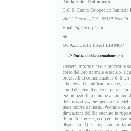
Titolare del Trattamento
C.O.S. Centro Ortopedico Sanitario
via U. Foscolo, 2/A 56127 Pisa Pi
Email:
info@cospisa.it
�
QUALI DATI TRATTIAMO?
Dati raccolti automaticamente
I sistemi informatici e le procedure 
corso del loro normale esercizio, alc
protocolli di comunicazione di Interne
a interessati identificati, ma che, per
con dati detenuti da terzi, permettere d
l�indirizzo IP o il nome a dominio del
del dispositivo, l�operatore di telef
delle risorse richieste, l�orario della 
dimensione del file ottenuto in rispost
(buon fine, errore, ecc.) ed altri par
dispositivo. Questi dati sono utilizza
controllarne il corretto funzionament