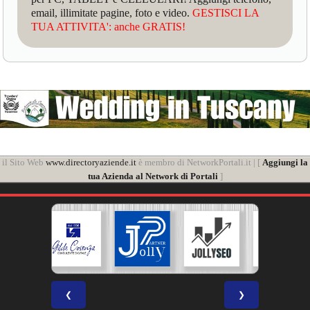
email, illimitate pagine, foto e video.
GESTISCI LA
TUA ATTIVITA': anche GRATIS!
il Sito Web
www.directoryaziende.it
è membro di NetworkPortali.it | [
Aggiungi la
tua Azienda al Network di Portali
]
❮
❯