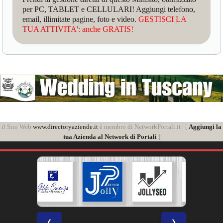
per PC, TABLET e CELLULARI! Aggiungi telefono,
email, illimitate pagine, foto e video.
GESTISCI LA
TUA ATTIVITA': anche GRATIS!
il Sito Web
www.directoryaziende.it
è membro di NetworkPortali.it | [
Aggiungi la
tua Azienda al Network di Portali
]
❮
❯