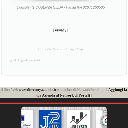
Consulente COSENZA GILDA - Partita IVA 02071260505
[
Privacy
]
GC Digital Specialist Google Map
Tag GC Digital Specialist
il Sito Web
www.directoryaziende.it
è membro di NetworkPortali.it | [
Aggiungi la
tua Azienda al Network di Portali
]